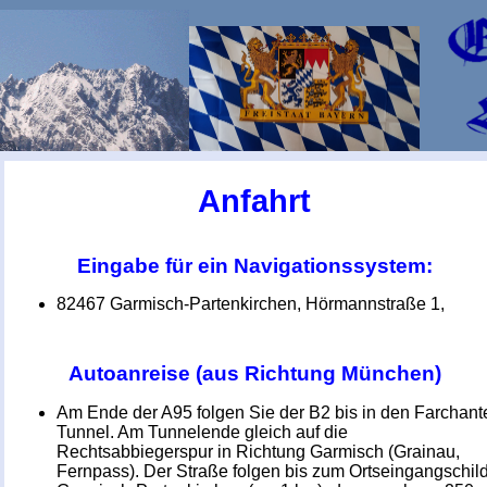
Anfahrt
Eingabe für ein Navigationssystem:
82467 Garmisch-Partenkirchen, Hörmannstraße 1,
Autoanreise (aus Richtung München)
Am Ende der A95 folgen Sie der B2 bis in den Farchant
Tunnel. Am Tunnelende gleich auf die
Rechtsabbiegerspur in Richtung Garmisch (Grainau,
Fernpass). Der Straße folgen bis zum Ortseingangschil