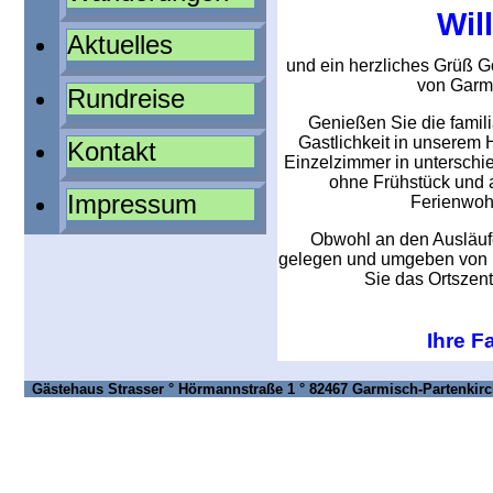
Wi
Aktuelles
und ein herzliches Grüß 
von Garm
Rundreise
Genießen Sie die famil
Gastlichkeit in unserem
Kontakt
Einzelzimmer in unterschi
ohne Frühstück und 
Impressum
Ferienwoh
Obwohl an den Ausläuf
gelegen und umgeben von 
Sie das Ortszen
Ihre F
Gästehaus Strasser ° Hörmannstraße 1 ° 82467 Garmisch-Partenkirch